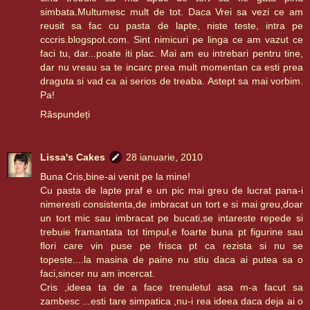
simbata.Multumesc mult de tot. Daca Vrei sa vezi ce am
reusit sa fac cu pasta de lapte, niste teste, intra pe
cccris.blogspot.com. Sint nimicuri pe linga ce am vazut ce
faci tu, dar...poate iti plac. Mai am eu intrebari pentru tine,
dar nu vreau sa te incarc prea mult momentan ca esti prea
draguta si vad ca ai serios de treaba. Astept sa mai vorbim.
Pa!
Răspundeți
Lissa's Cakes
28 ianuarie, 2010
Buna Cris,bine-ai venit pe la mine!
Cu pasta de lapte praf e un pic mai greu de lucrat pana-i
nimeresti consistenta,de imbracat un tort e si mai greu,doar
un tort mic sau imbracat pe bucati,se intareste repede si
trebuie framantata tot timpul,e foarte buna pt figurine sau
flori care vin puse pe frisca pt ca rezista si nu se
topeste....la masina de paine nu stiu daca ai putea sa o
faci,sincer nu am incercat.
Cris ,ideea ta de a face trenuletul asa m-a facut sa
zambesc ...esti tare simpatica ,nu-i rea ideea daca deja ai o