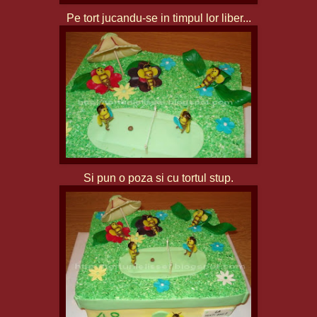
Pe tort jucandu-se in timpul lor liber...
Si pun o poza si cu tortul stup.