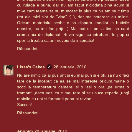
cu rulada e buna, dar nu am facut niciodata pina acum si
mi-e cam teama sa nu muncesc in plus ca nu am mult timp
(tot aia mici sint de "vina" :) ), dar ma hotarasc eu miine.
Oricum materialul scobit o sa dispara imediat in buticile
noastre, nu imi fac griji. :) Ma mai uit pe la tine sa caut
crema aia de diplomat. Revin sigur cu intrebari. Te pup si
spor la treaba ca am nevoie de inspiratie!
Răspundeți
Lissa's Cakes
28 ianuarie, 2010
Nu are nimic ca ai pus unt si eu mai pun si e ok. sa nu o faci
tare de la inceput ca ea se mai intareste oricum,maine o
scoti la temperatura camerei si o lasi o ora ,pe urma o
framanti ,daca vezi ca e mai tare si se usuca repede ,ungi
mainile cu unt si framanti pana-si revine.
Succes!
Răspundeți
Anonim
28 ianuarie, 2010