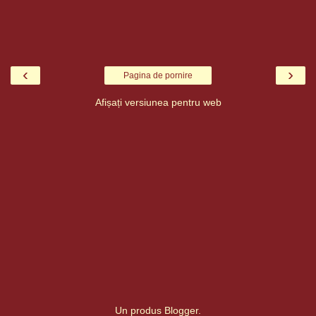
‹
›
Pagina de pornire
Afișați versiunea pentru web
Un produs
Blogger
.