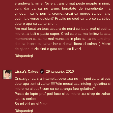
e undeva la mine. Nu s-a transformat peste noapte in nimic
bun, dar ca sa nu arunc bunatate de ingrediente ma
gindeam sa le pun la creme...crezi ca merge sa pun cite
putin la diverse dulciuri? Practic nu cred ca are ce sa strice
doar e apa cu zahar si unt.
Am mai facut un teas aseara de nervi cu lapte praf si putina
miere...a iesit o pasta super. Cred ca o sa ma limitez la asta
momentan ca sa nu mai muncesc in plus azi ca nu am timp
si o sa incerc cu zahar intr-o zi mai libera si calma :) Merci
de ajutor. Iti zic cind e gata tortul sa il vezi.
Răspundeți
Lissa's Cakes
29 ianuarie, 2010
Cris..sigur ca s-a intamplat ceva ..sa nu-mi spui ca tu ai pus
doar apa ,unt si zahar !!!!?din mesaj asa inteleg ..gelatina si
miere nu ai pus? cum sa se stranga fara gelatina?
Pasta de lapte praf poti face si cu miere ,cu sirop de zahar
sau cu serbet.
Sa-mi zici ce ai facut ..
Răspundeți