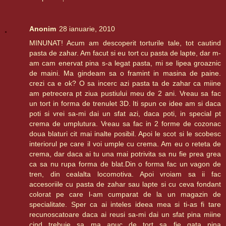
Anonim
28 ianuarie, 2010
MINUNAT! Acum am descoperit torturile tale, tot cautind
pasta de zahar. Am facut si eu tort cu pasta de lapte, dar m-
am cam enervat pina s-a legat pasta, mi se lipea groaznic
de maini. Ma gindeam sa o framint in masina de paine.
crezi ca e ok? O sa incerc azi pasta ta de zahar ca miine
am petrecera pt ziua pustiului meu de 2 ani. Vreau sa fac
un tort in forma de trenulet 3D. Iti spun ce idee am si daca
poti si vrei sa-mi dai un sfat azi, daca poti, in special pt
crema de umplutura. Vreau sa fac in 2 forme de cozonac
doua blaturi cit mai inalte posibil. Apoi le scot si le scobesc
interiorul pe care il voi umple cu crema. Am eu o reteta de
crema, dar daca ai tu una mai potrivita sa nu fie prea grea
ca sa nu rupa forma de blat.Din o forma fac un vagon de
tren, din cealalta locomotiva. Apoi vroiam sa ii fac
accesoriile cu pasta de zahar sau lapte si cu ceva fondant
colorat pe care l-am cumparat de la un magazin de
specialitate. Sper ca ai inteles ideea mea si ti-as fi tare
recunoscatoare daca ai reusi sa-mi dai un sfat pina miine
cind trebuie sa ma apuc de tort sa fie gata pina