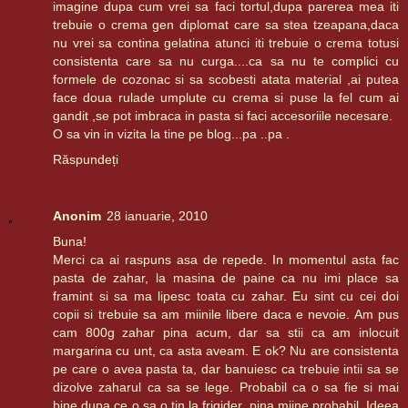
imagine dupa cum vrei sa faci tortul,dupa parerea mea iti
trebuie o crema gen diplomat care sa stea tzeapana,daca
nu vrei sa contina gelatina atunci iti trebuie o crema totusi
consistenta care sa nu curga....ca sa nu te complici cu
formele de cozonac si sa scobesti atata material ,ai putea
face doua rulade umplute cu crema si puse la fel cum ai
gandit ,se pot imbraca in pasta si faci accesoriile necesare.
O sa vin in vizita la tine pe blog...pa ..pa .
Răspundeți
Anonim
28 ianuarie, 2010
Buna!
Merci ca ai raspuns asa de repede. In momentul asta fac
pasta de zahar, la masina de paine ca nu imi place sa
framint si sa ma lipesc toata cu zahar. Eu sint cu cei doi
copii si trebuie sa am miinile libere daca e nevoie. Am pus
cam 800g zahar pina acum, dar sa stii ca am inlocuit
margarina cu unt, ca asta aveam. E ok? Nu are consistenta
pe care o avea pasta ta, dar banuiesc ca trebuie intii sa se
dizolve zaharul ca sa se lege. Probabil ca o sa fie si mai
bine dupa ce o sa o tin la frigider, pina miine probabil. Ideea