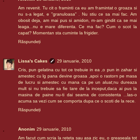
Am revenit. Tu cit o framinti ca eu am framintat o groaza si
nu s-a legat, e "granuloasa" . Nu stiu ce sa mai fac. Am
obosit deja, am mai pus si amidon, m-am gindit ca se mai
leaga...nu e mare diferenta. Ce ma fac? Cum o scot la
capat? Momentan sta cuminte la frigider.
Răspundeți
Lissa's Cakes
29 ianuarie, 2010
Cris, pun gelatina cu tot ce trebuie in ea ,o pun in zahar si
amestec cu lg pana devine groasa ,apoi o rastorn pe masa
de lucru si amestec cu mana ca pe un aluat;nu dureaza
mult si nu trebuie sa fie tare de la inceput,daca ai pus la
masina de paine nu-ti dai seama de consistenta ...las-o
acuma sa vezi cum se comporta dupa ce o scoti de la rece.
Răspundeți
Anonim
29 ianuarie, 2010
Am facut cum scria la reteta sau asa zic eu, o greaseala tot